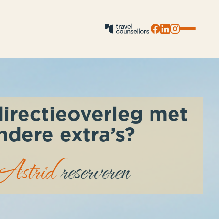
close
close
irectieoverleg met
ndere extra’s?
Astrid
reserveren