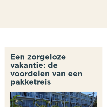
Aanbod
Aanbod
Tips & Trips
Tips & Trips
Een zorgeloze
Werkwijze
Werkwijze
vakantie: de
voordelen van een
Astrid
Astrid
pakketreis
Contact
Contact
Blog
Blog